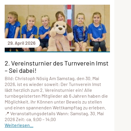
29. April 2026
2. Vereinsturnier des Turnverein Imst
– Sei dabei!
Bild: Christoph Nösig Am Samstag, den 30. Mai
2026, ist es wieder soweit: Der Turnverein Imst
lädt herzlich zum 2. Vereinsturnier ein! Alle
turnbegeisterten Mitglieder ab 6 Jahren haben die
Möglichkeit, ihr Können unter Beweis zu stellen
und einen spannenden Wettkampftag zu erleben.
📍 Veranstaltungsdetails Wann: Samstag, 30. Mai
2026 Zeit: ca. 9.00 – 14.00
Weiterlesen...