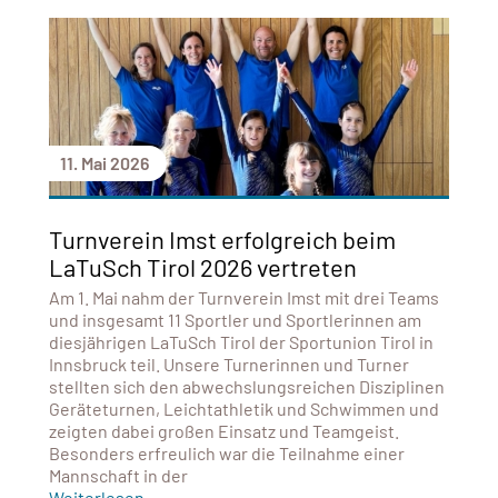
11. Mai 2026
Turnverein Imst erfolgreich beim
LaTuSch Tirol 2026 vertreten
Am 1. Mai nahm der Turnverein Imst mit drei Teams
und insgesamt 11 Sportler und Sportlerinnen am
diesjährigen LaTuSch Tirol der Sportunion Tirol in
Innsbruck teil. Unsere Turnerinnen und Turner
stellten sich den abwechslungsreichen Disziplinen
Geräteturnen, Leichtathletik und Schwimmen und
zeigten dabei großen Einsatz und Teamgeist.
Besonders erfreulich war die Teilnahme einer
Mannschaft in der
Weiterlesen...